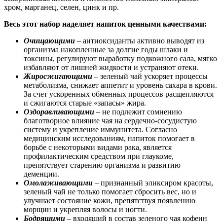
хром, марганец, селен, цинк и пр.
Весь этот набор наделяет напиток ценными качествами:
Очищающими
– антиоксиданты активно выводят из
организма накопленные за долгие годы шлаки и
токсины, регулируют выработку подкожного сала, мягко
избавляют от лишней жидкости и устраняют отеки.
Жиросжигающими
– зеленый чай ускоряет процессы
метаболизма, снижает аппетит и уровень сахара в крови.
За счет ускоренных обменных процессов расщепляются
и сжигаются старые «запасы» жира.
Оздоравливающими
– не подлежит сомнению
благотворное влияние чая на сердечно-сосудистую
систему и укрепление иммунитета. Согласно
медицинским исследованиям, напиток помогает в
борьбе с некоторыми видами рака, является
профилактическим средством при глаукоме,
препятствует старению организма и развитию
деменции.
Омолаживающими
– признанный эликсиром красоты,
зеленый чай не только помогает сбросить вес, но и
улучшает состояние кожи, препятствуя появлению
морщин и укрепляя волосы и ногти.
Бодрящими
– входящий в состав зеленого чая кофеин