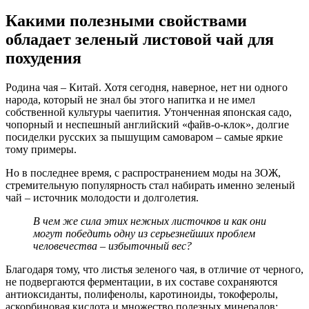
Какими полезными свойствами
обладает зеленый листовой чай для
похудения
Родина чая – Китай. Хотя сегодня, наверное, нет ни одного
народа, который не знал бы этого напитка и не имел
собственной культуры чаепития. Утонченная японская садо,
чопорный и неспешный английский «файв-о-клок», долгие
посиделки русских за пышущим самоваром – самые яркие
тому примеры.
Но в последнее время, с распространением моды на ЗОЖ,
стремительную популярность стал набирать именно зеленый
чай – источник молодости и долголетия.
В чем же сила этих нежных листочков и как они
могут победить одну из серьезнейших проблем
человечества – избыточный вес?
Благодаря тому, что листья зеленого чая, в отличие от черного,
не подвергаются ферментации, в их составе сохраняются
антиоксиданты, полифенолы, каротиноиды, токоферолы,
аскорбиновая кислота и множество полезных минералов: