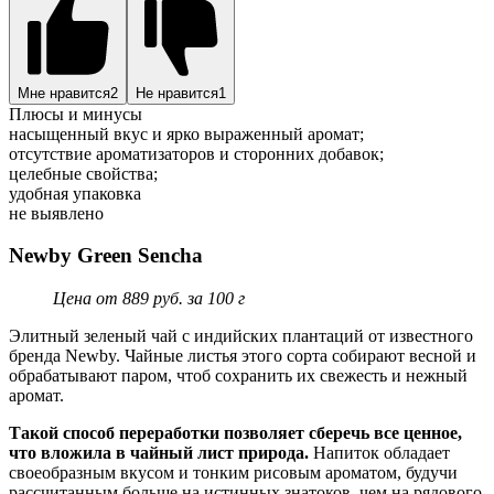
Мне нравится
2
Не нравится
1
Плюсы и минусы
насыщенный вкус и ярко выраженный аромат;
отсутствие ароматизаторов и сторонних добавок;
целебные свойства;
удобная упаковка
не выявлено
Newby Green Sencha
Цена от 889 руб. за 100 г
Элитный зеленый чай с индийских плантаций от известного
бренда Newby. Чайные листья этого сорта собирают весной и
обрабатывают паром, чтоб сохранить их свежесть и нежный
аромат.
Такой способ переработки позволяет сберечь все ценное,
что вложила в чайный лист природа.
Напиток обладает
своеобразным вкусом и тонким рисовым ароматом, будучи
рассчитанным больше на истинных знатоков, чем на рядового