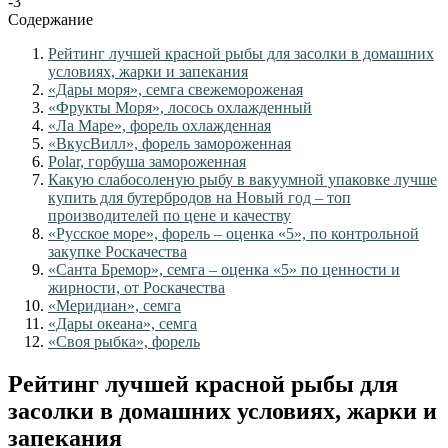
-3
Содержание
Рейтинг лучшей красной рыбы для засолки в домашних
условиях, жарки и запекания
«Дары моря», семга свежемороженая
«Фрукты Моря», лосось охлажденный
«Ла Маре», форель охлажденная
«ВкусВилл», форель замороженная
Polar, горбуша замороженная
Какую слабосоленую рыбу в вакуумной упаковке лучше
купить для бутербродов на Новый год – топ
производителей по цене и качеству
«Русское море», форель – оценка «5», по контрольной
закупке Роскачества
«Санта Бремор», семга – оценка «5» по ценности и
жирности, от Роскачества
«Меридиан», семга
«Дары океана», семга
«Своя рыбка», форель
Рейтинг лучшей красной рыбы для
засолки в домашних условиях, жарки и
запекания