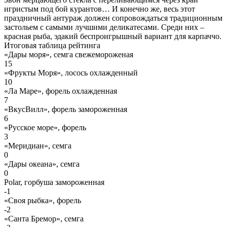
игристым под бой курантов… И конечно же, весь этот
праздничный антураж должен сопровождаться традиционным
застольем с самыми лучшими деликатесами. Среди них –
красная рыба, эдакий беспроигрышный вариант для карпаччо.
Итоговая таблица рейтинга
«Дары моря», семга свежемороженая
15
«Фрукты Моря», лосось охлажденный
10
«Ла Маре», форель охлажденная
7
«ВкусВилл», форель замороженная
6
«Русское море», форель
3
«Меридиан», семга
0
«Дары океана», семга
0
Polar, горбуша замороженная
-1
«Своя рыбка», форель
-2
«Санта Бремор», семга