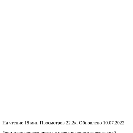
На чтение
18 мин
Просмотров
22.2к.
Обновлено
10.07.2022
Звон мерцающего стекла с переливающимся через край