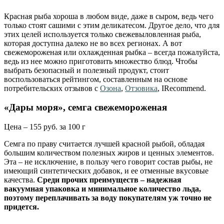
Красная рыба хороша в любом виде, даже в сыром, ведь чего
только стоят сашими с этим деликатесом. Другое дело, что для
этих целей используется только свежевыловленная рыба,
которая доступна далеко не во всех регионах. А вот
свежемороженая или охлажденная рыбка – всегда пожалуйста,
ведь из нее можно приготовить множество блюд. Чтобы
выбрать безопасный и полезный продукт, стоит
воспользоваться рейтингом, составленным на основе
потребительских отзывов с
Озона
,
Отзовика
, IRecommend.
«Дары моря», семга свежемороженая
Цена – 155 руб. за 100 г
Семга по праву считается лучшей красной рыбой, обладая
большим количеством полезных жиров и ценных элементов.
Эта – не исключение, в пользу чего говорит состав рыбы, не
имеющий синтетических добавок, и ее отменные вкусовые
качества.
Среди прочих преимуществ – надежная
вакуумная упаковка и минимальное количество льда,
поэтому переплачивать за воду покупателям уж точно не
придется.