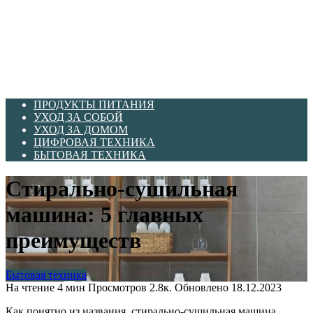
ПРОДУКТЫ ПИТАНИЯ
УХОД ЗА СОБОЙ
УХОД ЗА ДОМОМ
ЦИФРОВАЯ ТЕХНИКА
БЫТОВАЯ ТЕХНИКА
Стирально-сушильная
машина: 5 главных
преимуществ
Бытовая техника
На чтение
4 мин
Просмотров
2.8к.
Обновлено
18.12.2023
Как понятно из названия, стирально-сушильная машина