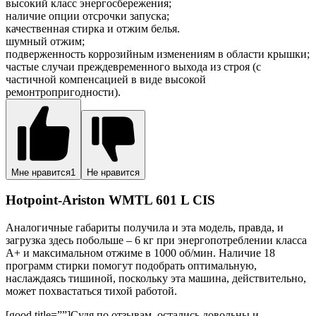
высокий класс энергосбережения;
наличие опции отсрочки запуска;
качественная стирка и отжим белья.
шумный отжим;
подверженность коррозийным изменениям в области крышки;
частые случаи преждевременного выхода из строя (с
частичной компенсацией в виде высокой
ремонтропригодности).
Мне нравится
1
Не нравится
Hotpoint-Ariston WMTL 601 L CIS
Аналогичные габариты получила и эта модель, правда, и
загрузка здесь побольше – 6 кг при энергопотреблении класса
A+ и максимальном отжиме в 1000 об/мин. Наличие 18
программ стирки помогут подобрать оптимальную,
наслаждаясь тишиной, поскольку эта машина, действительно,
может похвастаться тихой работой.
[good title=””]Судя по отзывам, остались довольны и