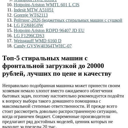
Hotpoint-Ariston WMTL 601 L CIS
Indesit MTW A51051
Gorenje WT62113
Рейтинг-2026 бюджетных стиральных машин с сушкой
LG F2J6HG0W
Hotpoint-Ariston RDPD 96407 JD EU
LG F1296CDS3
Weissgauff WMD 6160 D
Candy GVSW40364TWHC-07
Топ-5 стиральных машин с
фронтальной загрузкой до 20000
рублей, лучших по цене и качеству
Неправильно подобранная машинка может принести своим
хозяевам немало хлопот вместо ожидаемого облегчения
бытовых задач, поэтому настоятельно рекомендуется подойти
к вопросу выбора такого домашнего помощника с
максимальной степенью ответственности. И прежде всего
стоит рассмотреть довольно распространенную ситуацию,
когда ограничен бюджет. Современные производители
предлагают ряд достойных моделей, ценник которых не
выходит за пределы 20 тыс.