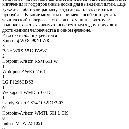
кипячения и гофрированные доски для выведения пятен. Еще
хуже дела обстояли раньше, когда доводилось стирать в
проруби… В такие моменты начинаешь особенно ценить
технический прогресс, а стиральная машинка-автомат
начинает казаться каким-то невероятным чудом и лучшим
достижением человечества в одном флаконе.
Итоговая таблица рейтинга
Samsung WF8590NLW8
3
Beko WRS 5512 BWW
2
Hotpoint-Ariston RSM 601 W
1
Whirlpool AWE 6516/1
1
LG F1296CDS3
1
Weissgauff WMD 6160 D
1
Candy Smart CS34 1052D1/2-07
0
Hotpoint-Ariston WMTL 601 L CIS
0
Indesit MTW A51051
0