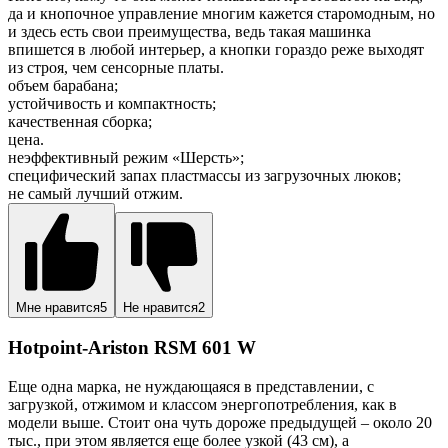
да и кнопочное управление многим кажется старомодным, но
и здесь есть свои преимущества, ведь такая машинка
впишется в любой интерьер, а кнопки гораздо реже выходят
из строя, чем сенсорные платы.
объем барабана;
устойчивость и компактность;
качественная сборка;
цена.
неэффективный режим «Шерсть»;
специфический запах пластмассы из загрузочных люков;
не самый лучший отжим.
Мне нравится
5
Не нравится
2
Hotpoint-Ariston RSM 601 W
Еще одна марка, не нуждающаяся в представлении, с
загрузкой, отжимом и классом энергопотребления, как в
модели выше. Стоит она чуть дороже предыдущей – около 20
тыс., при этом является еще более узкой (43 см), а