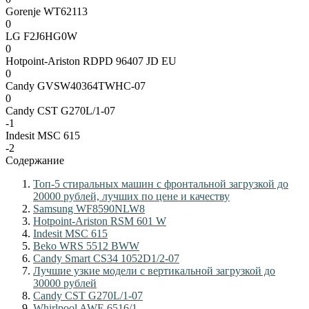
Gorenje WT62113
0
LG F2J6HG0W
0
Hotpoint-Ariston RDPD 96407 JD EU
0
Candy GVSW40364TWHC-07
0
Candy CST G270L/1-07
-1
Indesit MSC 615
-2
Содержание
Топ-5 стиральных машин с фронтальной загрузкой до
20000 рублей, лучших по цене и качеству
Samsung WF8590NLW8
Hotpoint-Ariston RSM 601 W
Indesit MSC 615
Beko WRS 5512 BWW
Candy Smart CS34 1052D1/2-07
Лучшие узкие модели с вертикальной загрузкой до
30000 рублей
Candy CST G270L/1-07
Whirlpool AWE 6516/1