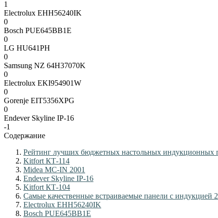
1
Electrolux EHH56240IK
0
Bosch PUE645BB1E
0
LG HU641PH
0
Samsung NZ 64H37070K
0
Electrolux EKI954901W
0
Gorenje EIT5356XPG
0
Endever Skyline IP-16
-1
Содержание
Рейтинг лучших бюджетных настольных индукционных 
Kitfort КТ-114
Midea MC-IN 2001
Endever Skyline IP-16
Kitfort КТ-104
Самые качественные встраиваемые панели с индукцией 
Electrolux EHH56240IK
Bosch PUE645BB1E