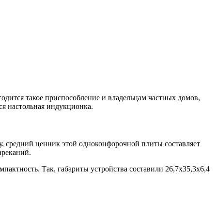
годится такое приспособление и владельцам частных домов,
ся настольная индукционка.
ру, средний ценник этой одноконфорочной плиты составляет
ареканий.
пактность. Так, габариты устройства составили 26,7х35,3х6,4