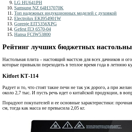
LG HU641PH
Samsung NZ 64H37070K
Топ надежных индукционных моделей с духовкой
Electrolux EKI954901W
Gorenje EIT5356XPG
Gefest ПЭ 6570-04
Hansa FCIW53800
Рейтинг лучших бюджетных настольн
Настольная плита – настоящий мастхэв для всех дачников и ог
которые привыкли переходить в теплое время года в летнюю ку
Kitfort КТ-114
Радует и то, что стоят такие печи не так уж дорого, а при ж
около 2,7 тыс. И пусть речь идет о китайской продукции, в во
Порадуют покупателей и ее основные характеристики: прочная 
см, тогда как масса не превысила 2,05 кг.